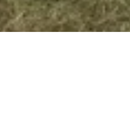
Presseartikel über unsere Schäferei
Porträt in der Frankfurter Rundschau: Wie das alte 
Handwerk der Wanderschäferei noch in unsere Zeit passt: